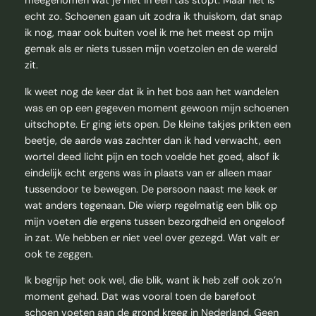
meegenomen wat je niet in een tas stopt. Maar het is
echt zo. Schoenen gaan uit zodra ik thuiskom, dat snap
ik nog, maar ook buiten voel ik me het meest op mijn
gemak als er niets tussen mijn voetzolen en de wereld
zit.
Ik weet nog de keer dat ik in het bos aan het wandelen
was en op een gegeven moment gewoon mijn schoenen
uitschopte. Er ging iets open. De kleine takjes prikten een
beetje, de aarde was zachter dan ik had verwacht, een
wortel deed licht pijn en toch voelde het goed, alsof ik
eindelijk echt ergens was in plaats van er alleen maar
tussendoor te bewegen. De persoon naast me keek er
wat anders tegenaan. Die wierp regelmatig een blik op
mijn voeten die ergens tussen bezorgdheid en ongeloof
in zat. We hebben er niet veel over gezegd. Wat valt er
ook te zeggen.
Ik begrijp het ook wel, die blik, want ik heb zelf ook zo’n
moment gehad. Dat was vooral toen de barefoot
schoen voeten aan de grond kreeg in Nederland. Geen