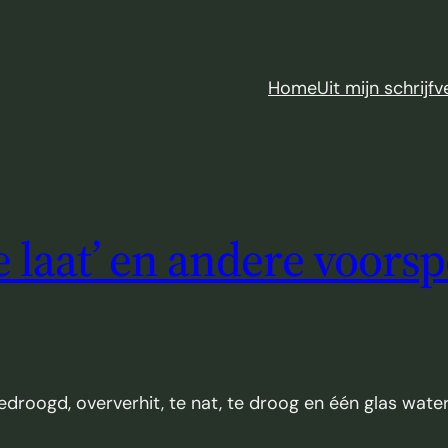
Home
Uit mijn schrijfv
 te laat’ en andere voor
tgedroogd, oververhit, te nat, te droog en één glas wat