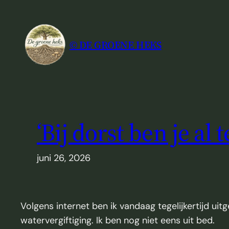
Ga
naar
de
© DE GROENE HEKS
inhoud
‘Bij dorst ben je al
juni 26, 2026
Volgens internet ben ik vandaag tegelijkertijd ui
watervergiftiging. Ik ben nog niet eens uit bed.