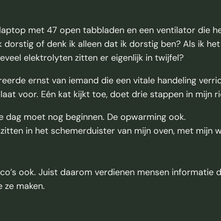
n laptop met 47 open tabbladen en een ventilator die h
orstig of denk ik alleen dat ik dorstig ben? Als ik het n
el elektrolyten zitten er eigenlijk in twijfel?
erde ernst van iemand die een vitale handeling verricht,
e laat voor. Eén kat kijkt toe, doet drie stappen in mijn 
. De dag moet nog beginnen. De opwarming ook.
a zitten in het schemerduister van mijn oven, met mijn 
risico’s ook. Juist daarom verdienen mensen informatie
ie ze maken.