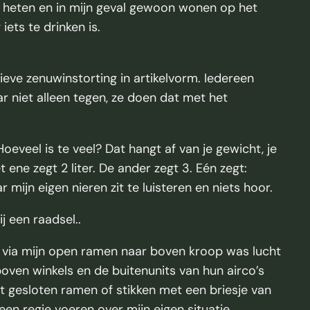
u heten en in mijn geval gewoon wonen op het
ets te drinken is.
eve zenuwinstorting in artikelvorm. Iedereen
kaar niet alleen tegen, ze doen dat met het
oeveel is te veel? Dat hangt af van je gewicht, je
et ene zegt 2 liter. De ander zegt 3. Eén zegt:
 mijn eigen nieren zit te luisteren en niets hoor.
j een raadsel..
er via mijn open ramen naar boven kroop was lucht
oven winkels en de buitenunits van hun airco’s
t gesloten ramen of stikken met een briesje van
een regie voeren over mijn eigen situatie.