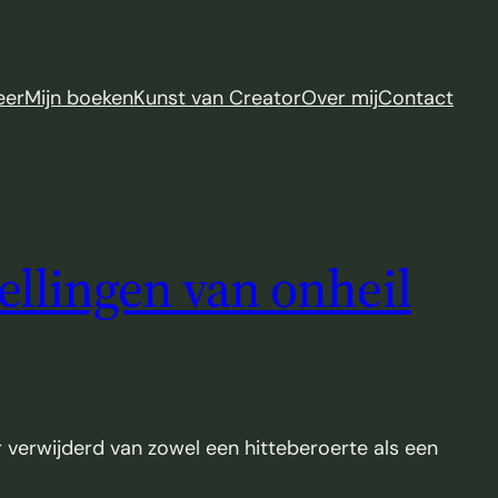
eer
Mijn boeken
Kunst van Creator
Over mij
Contact
spellingen van onheil
er verwijderd van zowel een hitteberoerte als een