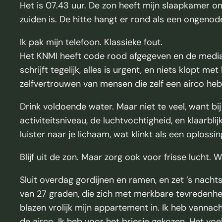
Het is 07.43 uur. De zon heeft mijn slaapkamer 
zuiden is. De hitte hangt er rond als een ongenode
Ik pak mijn telefoon. Klassieke fout.
Het KNMI heeft code rood afgegeven en de media h
schrijft tegelijk, alles is urgent, en niets klopt m
zelfvertrouwen van mensen die zelf een airco he
Drink voldoende water. Maar niet te veel, want bij 
activiteitsniveau, de luchtvochtigheid, en klaarblij
luister naar je lichaam, wat klinkt als een oplossi
Blijf uit de zon. Maar zorg ook voor frisse lucht. 
Sluit overdag gordijnen en ramen, en zet ’s nacht
van 27 graden, die zich met merkbare tevredenhei
blazen vrolijk mijn appartement in. Ik heb vanna
de airco. Ik heb voor het briesje gekozen. Het voe