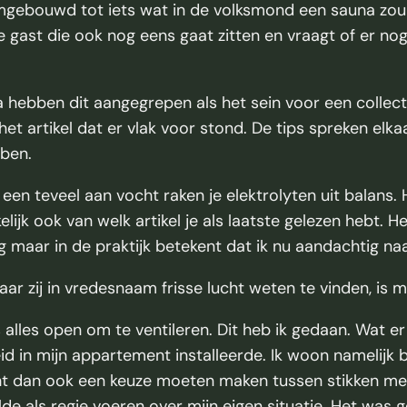
omgebouwd tot iets wat in de volksmond een sauna zo
 gast die ook nog eens gaat zitten en vraagt of er nog i
ebben dit aangegrepen als het sein voor een collecti
et het artikel dat er vlak voor stond. De tips spreken el
bben.
een teveel aan vocht raken je elektrolyten uit balans. H
kelijk ook van welk artikel je als laatste gelezen hebt. H
ng maar in de praktijk betekent dat ik nu aandachtig naar
Waar zij in vredesnaam frisse lucht weten te vinden, is mi
s alles open om te ventileren. Dit heb ik gedaan. Wat 
d in mijn appartement installeerde. Ik woon namelijk b
cht dan ook een keuze moeten maken tussen stikken me
lde als regie voeren over mijn eigen situatie. Het was g